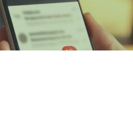
 über die
rsorgung,
npassung sowie
Zum Kontaktformu
zesänderungen