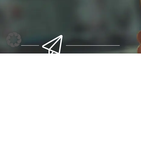
Erfahren Sie regelmäßig Neues
Themen nachhaltige Energieve
Klimaschutz und Klimafolgena
regelmäßige Updates zu Geset
und Informationen über neue
Fördermaßnahmen.